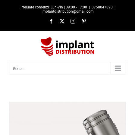
Skip
Preluare comenzi: Lun-Vin | 09:00 - 17:00
|
0758047890 |
to
implantdistribution@gmail.com
content
Facebook
X
Instagram
Pinterest
Go to...