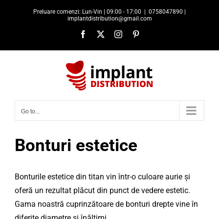
Skip
Preluare comenzi: Lun-Vin | 09:00 - 17:00
|
0758047890 |
to
implantdistribution@gmail.com
content
Facebook
X
Instagram
Pinterest
Go to...
Bonturi estetice
Bonturile estetice din titan vin într-o culoare aurie și
oferă un rezultat plăcut din punct de vedere estetic.
Gama noastră cuprinzătoare de bonturi drepte vine în
diferite diametre și înălțimi.