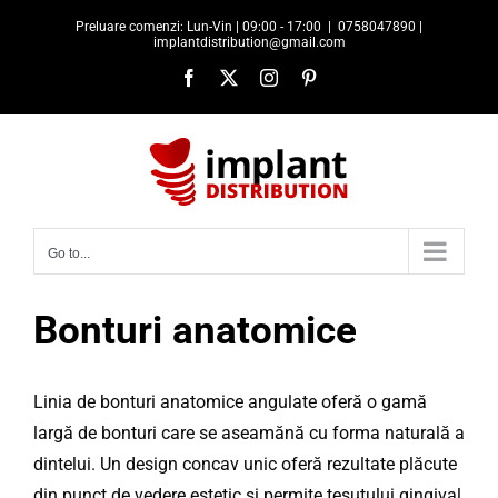
Skip
Preluare comenzi: Lun-Vin | 09:00 - 17:00
|
0758047890 |
to
implantdistribution@gmail.com
content
Facebook
X
Instagram
Pinterest
Go to...
Bonturi anatomice
Linia de bonturi anatomice angulate oferă o gamă
largă de bonturi care se aseamănă cu forma naturală a
dintelui. Un design concav unic oferă rezultate plăcute
din punct de vedere estetic și permite țesutului gingival