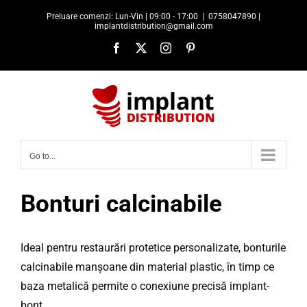
Skip
Preluare comenzi: Lun-Vin | 09:00 - 17:00
|
0758047890 |
to
implantdistribution@gmail.com
content
Facebook
X
Instagram
Pinterest
Go to...
Bonturi calcinabile
Ideal pentru restaurări protetice personalizate, bonturile
calcinabile manșoane din material plastic, în timp ce
baza metalică permite o conexiune precisă implant-
bont.