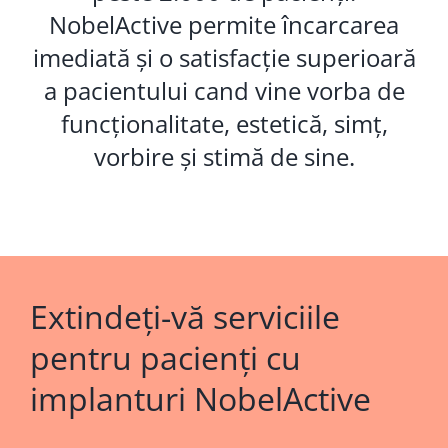
NobelActive permite
î
ncarcarea
imediată și o satisfacție superioar
ă
a
pacientului cand vine vorba de
funcționalitate, estetică, simț,
vorbire și stim
ă
de sine.
Extindeți-vă serviciile
pentru pacienți cu
implanturi NobelActive