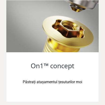
On1™ concept
Păstrați atașamentul țesuturilor moi