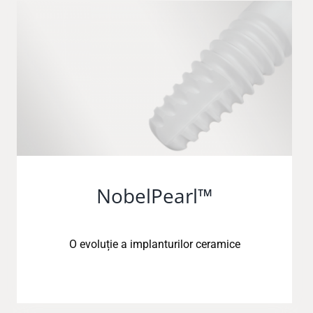
NobelPearl™
O evoluție a implanturilor ceramice