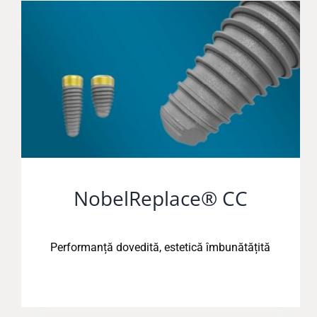
NobelReplace® CC
Performanță dovedită, estetică îmbunătățită