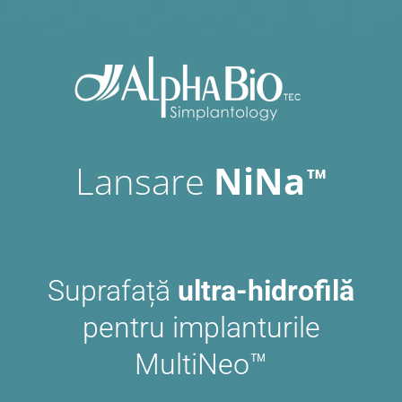
Skip
to
content
Lansare
NiNa
™
Suprafață
ultra-hidrofilă
pentru implanturile
MultiNeo™